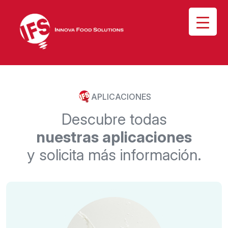
APLICACIONES
D
e
s
c
u
b
r
e
t
o
d
a
s
n
u
e
s
t
r
a
s
a
p
l
i
c
a
c
i
o
n
e
s
y
s
o
l
i
c
i
t
a
m
á
s
i
n
f
o
r
m
a
c
i
ó
n
.