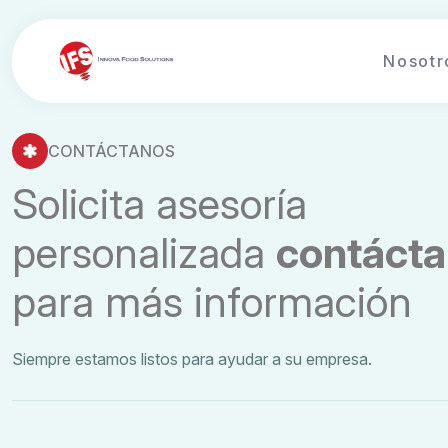
Nosotr
CONTÁCTANOS
S
o
l
i
c
i
t
a
a
s
e
s
o
r
í
a
p
e
r
s
o
n
a
l
i
z
a
d
a
c
o
n
t
á
c
t
a
p
a
r
a
m
á
s
i
n
f
o
r
m
a
c
i
ó
n
Siempre estamos listos para ayudar a su empresa.