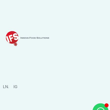
LN.
IG