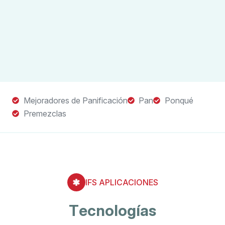
Mejoradores de Panificación
Pan
Ponqué
Premezclas
IFS APLICACIONES
T
e
c
n
o
l
o
g
í
a
s