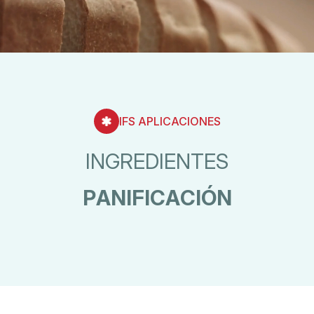
IFS APLICACIONES
I
N
G
R
E
D
I
E
N
T
E
S
P
A
N
I
F
I
C
A
C
I
Ó
N