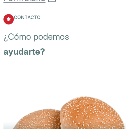
CONTACTO
¿
C
ó
m
o
p
o
d
e
m
o
s
a
y
u
d
a
r
t
e
?